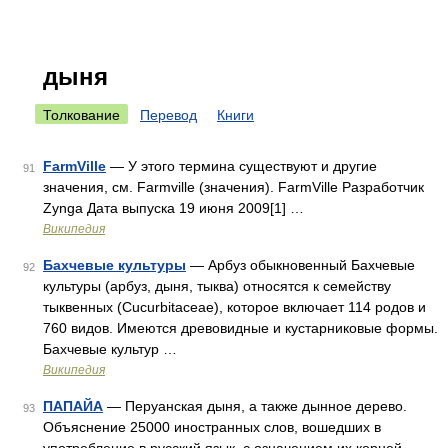
дыня
Толкование
Перевод
Книги
FarmVille
— У этого термина существуют и другие
91
значения, см. Farmville (значения). FarmVille Разработчик
Zynga Дата выпуска 19 июня 2009[1] …
Википедия
Бахчевые культуры
— Арбуз обыкновенный Бахчевые
92
культуры (арбуз, дыня, тыква) относятся к семейству
тыквенных (Cucurbitaceae), которое включает 114 родов и
760 видов. Имеются древовидные и кустарниковые формы.
Бахчевые культур …
Википедия
ПАПАЙА
— Перуанская дыня, а также дынное дерево.
93
Объяснение 25000 иностранных слов, вошедших в