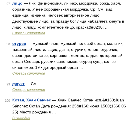
лицо
— Лик, физиономия, личико, мордочка, рожа, харя,
97
образина. У нее хорошенькая мордочка. Ср. См. вид,
единица, изнанка, человек авторитетное лицо,
действующее лицо, за правду бог лица набавляет, кинуть в
лицо, к лицу, компетентное лицо, краска&#8230; …
Словарь синонимов
огурец
— мужской член, мужской половой орган, мальчик,
98
тыквенный, чистильщик, дыня, огурчик, конец, огуречик,
овощ, достоинство, корнишон, желтяк, елдык, детородный
орган Словарь русских синонимов. огурец сущ., кол во
синонимов: 19 • детородный орган …
Словарь синонимов
фрукт
— См …
99
Словарь синонимов
Котан, Хуан Санчес
— Хуан Санчес Котан исп.&#160;Juan
100
Sánchez Cotán Дата рождения: 25&#160;июня 1560(1560 06
25) Место рождения …
Википедия