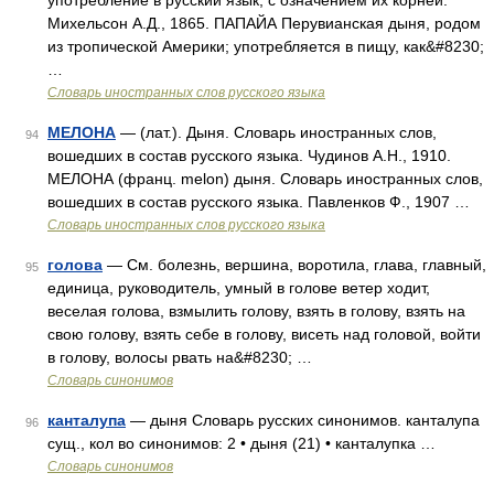
употребление в русский язык, с означением их корней.
Михельсон А.Д., 1865. ПАПАЙА Перувианская дыня, родом
из тропической Америки; употребляется в пищу, как&#8230;
…
Словарь иностранных слов русского языка
МЕЛОНА
— (лат.). Дыня. Словарь иностранных слов,
94
вошедших в состав русского языка. Чудинов А.Н., 1910.
МЕЛОНА (франц. melon) дыня. Словарь иностранных слов,
вошедших в состав русского языка. Павленков Ф., 1907 …
Словарь иностранных слов русского языка
голова
— См. болезнь, вершина, воротила, глава, главный,
95
единица, руководитель, умный в голове ветер ходит,
веселая голова, взмылить голову, взять в голову, взять на
свою голову, взять себе в голову, висеть над головой, войти
в голову, волосы рвать на&#8230; …
Словарь синонимов
канталупа
— дыня Словарь русских синонимов. канталупа
96
сущ., кол во синонимов: 2 • дыня (21) • канталупка …
Словарь синонимов